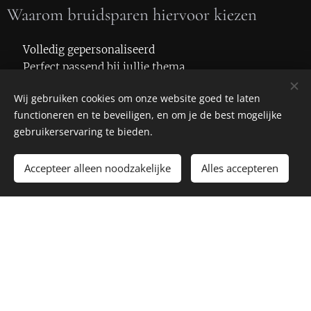
Waarom bruidsparen hiervoor kiezen
✔️ Volledig gepersonaliseerd
✔️ Perfect passend bij jullie thema
✔️ Praktisch én decoratief
Wij gebruiken cookies om onze website goed te laten
✔️ Een blijvende herinnering na de bruiloft
functioneren en te beveiligen, en om je de best mogelijke
gebruikerservaring te bieden.
Wat begon als een nieuw idee, is inmiddels uitgegroeid
tot één van onze populairste producten.
Accepteer alleen noodzakelijke
Alles accepteren
Tijdens jullie bruiloft is er een speciaal plekje voor
kaarten en enveloppen.
Onze gepersonaliseerde brievenbusjes zijn met liefde
gemaakt door
Lia Lo
.
Hier kunnen jullie jullie lieve woorden en wensen voor
ons achterlaten.