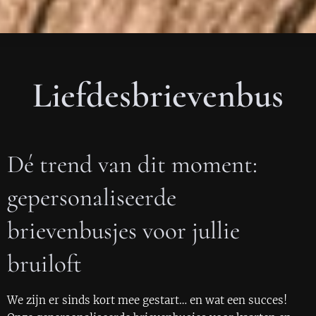
Liefdesbrievenbus
Dé trend van dit moment:
gepersonaliseerde
brievenbusjes voor jullie
bruiloft 💌
We zijn er sinds kort mee gestart… en wat een succes!