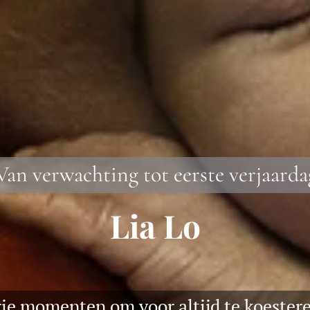
an verwachting tot eerste verjaarda
Lia Lo
ie momenten om voor altijd te koester