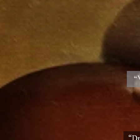
“V
“Dr