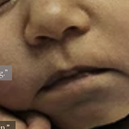
g.”
en.”